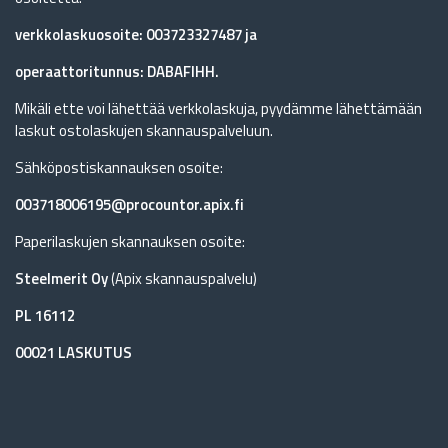
verkkolaskuosoite: 003723327487 ja
operaattoritunnus: DABAFIHH.
Mikäli ette voi lähettää verkkolaskuja, pyydämme lähettämään
laskut ostolaskujen skannauspalveluun.
Sähköpostiskannauksen osoite:
003718006195@procountor.apix.fi
Paperilaskujen skannauksen osoite:
Steelmerit Oy
(Apix skannauspalvelu)
PL 16112
00021 LASKUTUS