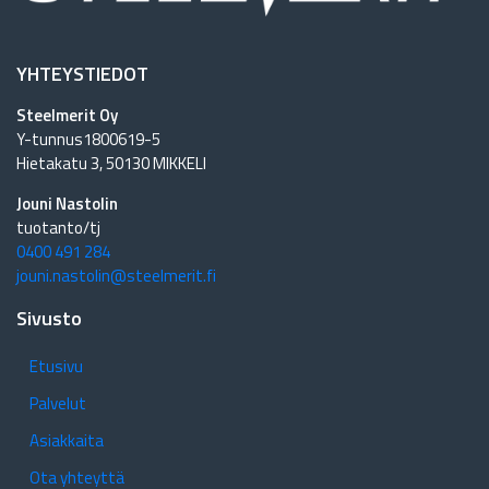
YHTEYSTIEDOT
Steelmerit Oy
Y-tunnus1800619-5
Hietakatu 3, 50130 MIKKELI
Jouni Nastolin
tuotanto/tj
0400 491 284
jouni.nastolin@steelmerit.fi
Sivusto
Etusivu
Palvelut
Asiakkaita
Ota yhteyttä