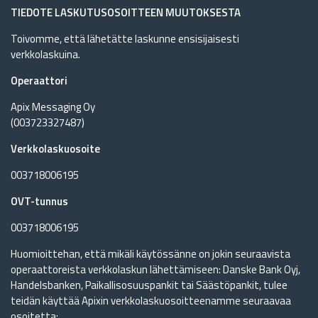
TIEDOTE LASKUTUSOSOITTEEN MUUTOKSESTA
Toivomme, että lähetätte laskunne ensisijaisesti
verkkolaskuina.
Operaattori
Apix Messaging Oy
(003723327487)
Verkkolaskuosoite
003718006195
OVT-tunnus
003718006195
Huomioittehan, että mikäli käytössänne on jokin seuraavista
operaattoreista verkkolaskun lähettämiseen: Danske Bank Oyj,
Handelsbanken, Paikallisosuuspankit tai Säästöpankit, tulee
teidän käyttää Apixin verkkolaskuosoitteenamme seuraavaa
osoitetta: